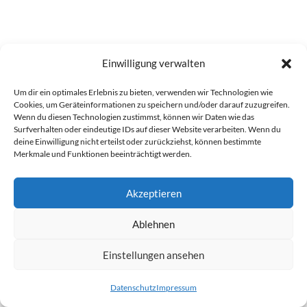
verarbeitet. Heute bildet die Control
Plane damit das organisatorische und
technische Gehirn moderner
Einwilligung verwalten
Plattformarchitekturen.
Control Plane, Data
Um dir ein optimales Erlebnis zu bieten, verwenden wir Technologien wie
Cookies, um Geräteinformationen zu speichern und/oder darauf zuzugreifen.
Plane und Management
Wenn du diesen Technologien zustimmst, können wir Daten wie das
Plane im Vergleich
Surfverhalten oder eindeutige IDs auf dieser Website verarbeiten. Wenn du
deine Einwilligung nicht erteilst oder zurückziehst, können bestimmte
Merkmale und Funktionen beeinträchtigt werden.
Gerade im Security-Kontext werden die
Begriffe häufig vermischt. Tatsächlich
Akzeptieren
beschreiben sie jedoch unterschiedliche
Aufgaben innerhalb einer Architektur.
Ablehnen
Die Data Plane: Verarbeitung
Einstellungen ansehen
und Transport
Die Data Plane verarbeitet die
Datenschutz
Impressum
eigentlichen Nutzdaten. Sie transportiert