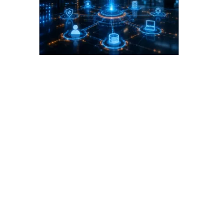
Exkurs: Die Control Plane als
Fundament moderner
Security-Architektur
Warum der Begriff
Control Plane
heute so
wichtig geworden ist
Der Begriff
Control Plane
stammt
ursprünglich aus der Netzwerk- und
Infrastrukturwelt. Lange bevor Cloud-
Plattformen, Zero Trust oder hybride
Sicherheitsarchitekturen entstanden,
beschrieben Netzwerkhersteller damit
jene Komponenten, die Entscheidungen