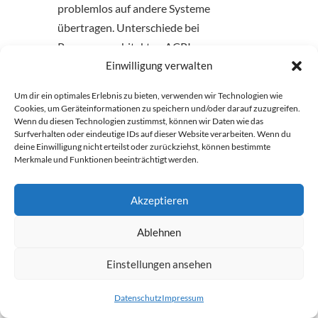
problemlos auf andere Systeme
übertragen. Unterschiede bei
Prozessorarchitektur, ACPI-
Unterstützung,
Einwilligung verwalten
Massenspeichercontrollern oder
Um dir ein optimales Erlebnis zu bieten, verwenden wir Technologien wie
Energieverwaltungsfunktionen konnten
Cookies, um Geräteinformationen zu speichern und/oder darauf zuzugreifen.
Wenn du diesen Technologien zustimmst, können wir Daten wie das
zu Startproblemen führen.
Surfverhalten oder eindeutige IDs auf dieser Website verarbeiten. Wenn du
deine Einwilligung nicht erteilst oder zurückziehst, können bestimmte
Diese Einschränkungen wurden mit
Merkmale und Funktionen beeinträchtigt werden.
neueren Windows-Versionen deutlich
reduziert. Dennoch prägten sie lange Zeit
Akzeptieren
das Denken vieler Administrator:innen.
Hardwaremodelle wurden sorgfältig
Ablehnen
standardisiert, Images teilweise
Einstellungen ansehen
modellbezogen erstellt und Treiberpakete
exakt abgestimmt.
Datenschutz
Impressum